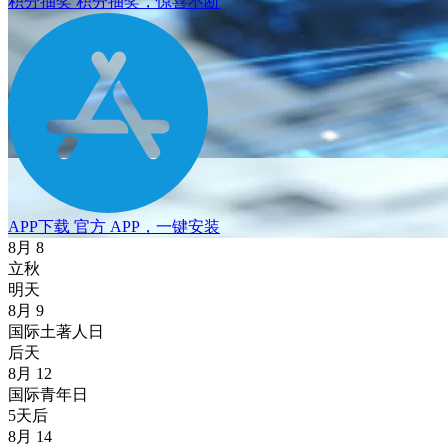
积分抽奖
积分抽奖，惊喜不断
APP下载
官方 APP，一键安装
8月
8
立秋
明天
8月
9
国际土著人日
后天
8月
12
国际青年日
5天后
8月
14