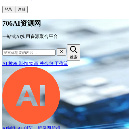
登录
注册
706AI资源网
一站式AI实用资源聚合平台
搜索
AI
教程
制作
绘画
整合包
工作流
AI制作
AI 创艺，所见即所得