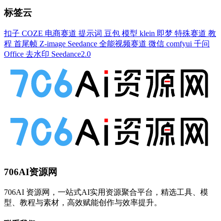
标签云
扣子
COZE
电商赛道
提示词
豆包
模型
klein
即梦
特殊赛道
教
程
首尾帧
Z-image
Seedance
全能视频赛道
微信
comfyui
千问
Office
去水印
Seedance2.0
706AI资源网
706AI 资源网，一站式AI实用资源聚合平台，精选工具、模
型、教程与素材，高效赋能创作与效率提升。