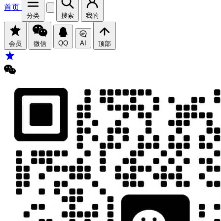
首页
分类
搜索
我的
QQ
AI
会员
微信
顶部