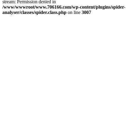
stream: Permission denied in
/www/wwwroot/www.706166.com/wp-content/plugins/spider-
analyser/classes/spider.class.php
on line
3007