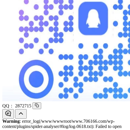
QQ：
2872715
Warning
: error_log(/www/wwwroot/www.706166.com/wp-
content/plugins/spider-analyser/#log/log-0618.txt): Failed to open