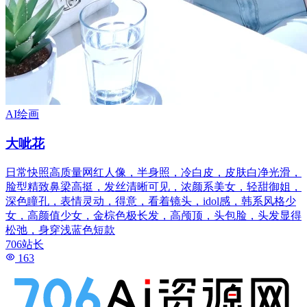
AI绘画
大呲花
日常快照高质量网红人像，半身照，冷白皮，皮肤白净光滑，
脸型精致鼻梁高挺，发丝清晰可见，浓颜系美女，轻甜御姐，
深色瞳孔，表情灵动，得意，看着镜头，idol感，韩系风格少
女，高颜值少女，金棕色极长发，高颅顶，头包脸，头发显得
松弛，身穿浅蓝色短款
706站长
163