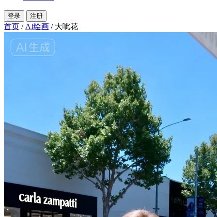
登录
注册
首页
/
AI绘画
/
大呲花