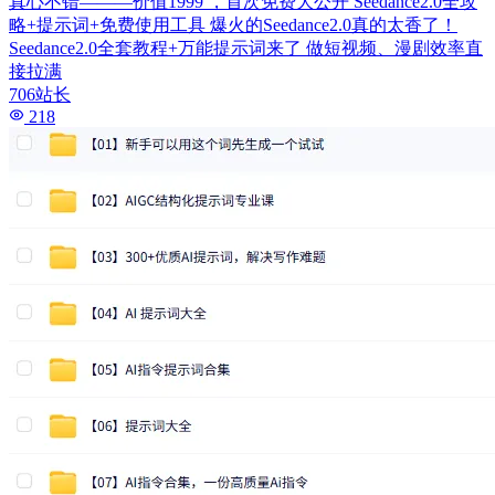
真心不错———价值1999 ，首次免费大公开 Seedance2.0全攻
略+提示词+免费使用工具 爆火的Seedance2.0真的太香了！
Seedance2.0全套教程+万能提示词来了 做短视频、漫剧效率直
接拉满
706站长
218