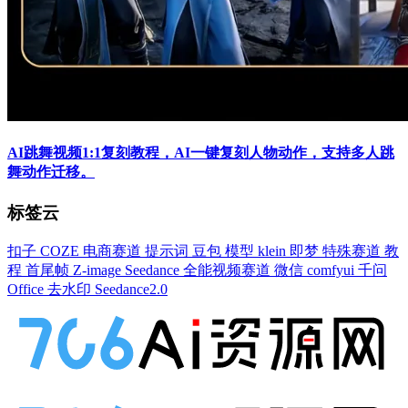
AI跳舞视频1:1复刻教程，AI一键复刻人物动作，支持多人跳
舞动作迁移。
标签云
扣子
COZE
电商赛道
提示词
豆包
模型
klein
即梦
特殊赛道
教
程
首尾帧
Z-image
Seedance
全能视频赛道
微信
comfyui
千问
Office
去水印
Seedance2.0