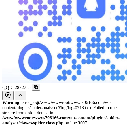
QQ：
2872715
Warning
: error_log(/www/wwwroot/www.706166.com/wp-
content/plugins/spider-analyser/#log/log-0718.txt): Failed to open
stream: Permission denied in
/www/wwwroot/www.706166.com/wp-content/plugins/spider-
analyser/classes/spider.class.php
on line
3007