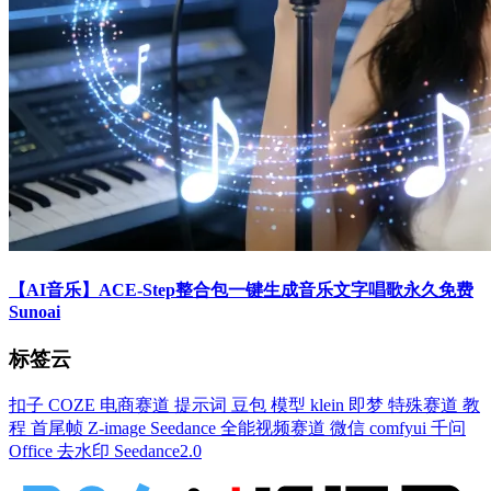
【AI音乐】ACE-Step整合包一键生成音乐文字唱歌永久免费
Sunoai
标签云
扣子
COZE
电商赛道
提示词
豆包
模型
klein
即梦
特殊赛道
教
程
首尾帧
Z-image
Seedance
全能视频赛道
微信
comfyui
千问
Office
去水印
Seedance2.0