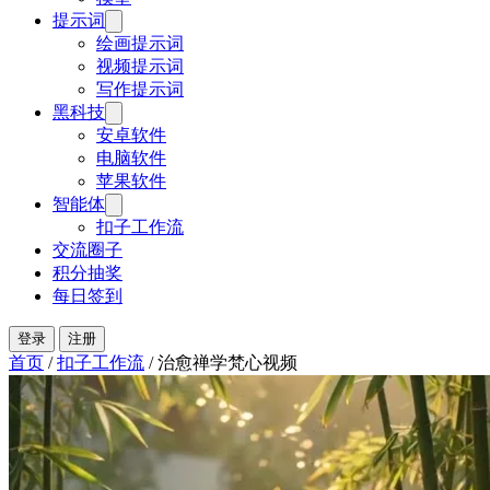
提示词
绘画提示词
视频提示词
写作提示词
黑科技
安卓软件
电脑软件
苹果软件
智能体
扣子工作流
交流圈子
积分抽奖
每日签到
登录
注册
首页
/
扣子工作流
/
治愈禅学梵心视频