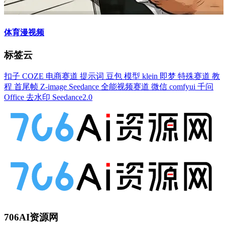
体育漫视频
标签云
扣子
COZE
电商赛道
提示词
豆包
模型
klein
即梦
特殊赛道
教
程
首尾帧
Z-image
Seedance
全能视频赛道
微信
comfyui
千问
Office
去水印
Seedance2.0
706AI资源网