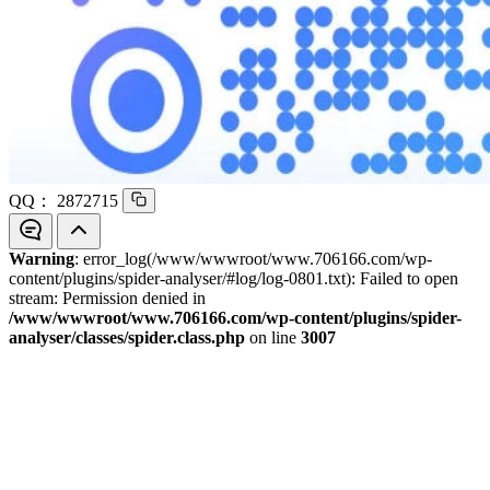
QQ：
2872715
Warning
: error_log(/www/wwwroot/www.706166.com/wp-
content/plugins/spider-analyser/#log/log-0801.txt): Failed to open
stream: Permission denied in
/www/wwwroot/www.706166.com/wp-content/plugins/spider-
analyser/classes/spider.class.php
on line
3007