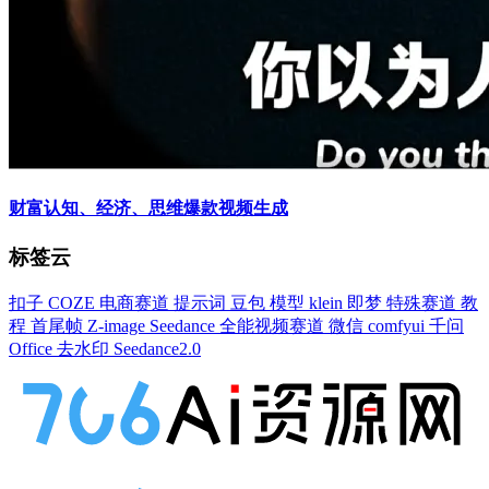
财富认知、经济、思维爆款视频生成
标签云
扣子
COZE
电商赛道
提示词
豆包
模型
klein
即梦
特殊赛道
教
程
首尾帧
Z-image
Seedance
全能视频赛道
微信
comfyui
千问
Office
去水印
Seedance2.0