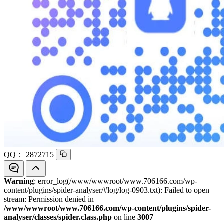
QQ：
2872715
Warning
: error_log(/www/wwwroot/www.706166.com/wp-
content/plugins/spider-analyser/#log/log-0903.txt): Failed to open
stream: Permission denied in
/www/wwwroot/www.706166.com/wp-content/plugins/spider-
analyser/classes/spider.class.php
on line
3007