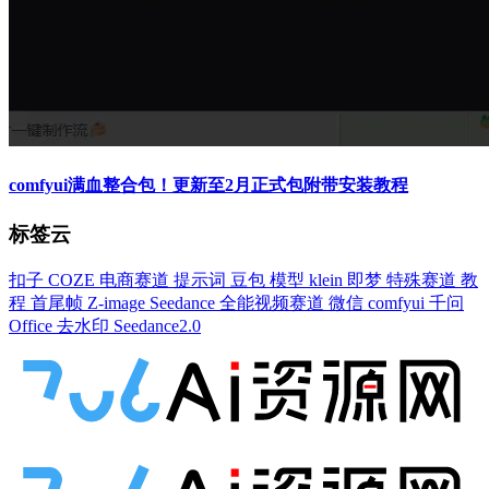
comfyui满血整合包！更新至2月正式包附带安装教程
标签云
扣子
COZE
电商赛道
提示词
豆包
模型
klein
即梦
特殊赛道
教
程
首尾帧
Z-image
Seedance
全能视频赛道
微信
comfyui
千问
Office
去水印
Seedance2.0