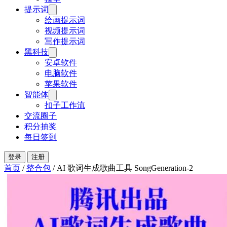
提示词
绘画提示词
视频提示词
写作提示词
黑科技
安卓软件
电脑软件
苹果软件
智能体
扣子工作流
交流圈子
积分抽奖
每日签到
登录
注册
首页
/
整合包
/
AI 歌词生成歌曲工具 SongGeneration-2