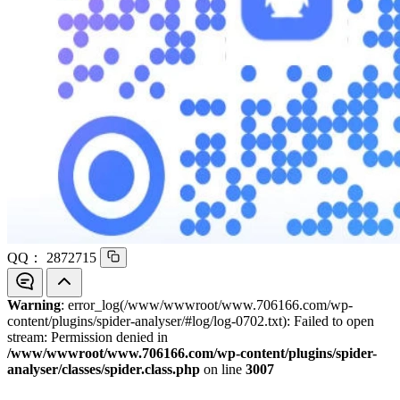
QQ：
2872715
Warning
: error_log(/www/wwwroot/www.706166.com/wp-
content/plugins/spider-analyser/#log/log-0702.txt): Failed to open
stream: Permission denied in
/www/wwwroot/www.706166.com/wp-content/plugins/spider-
analyser/classes/spider.class.php
on line
3007