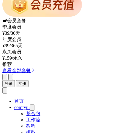
👑
会员套餐
季度会员
¥39
/30天
年度会员
¥99
/365天
永久会员
¥159
/永久
推荐
查看全部套餐
登录
注册
首页
comfyui
整合包
工作流
教程
模型