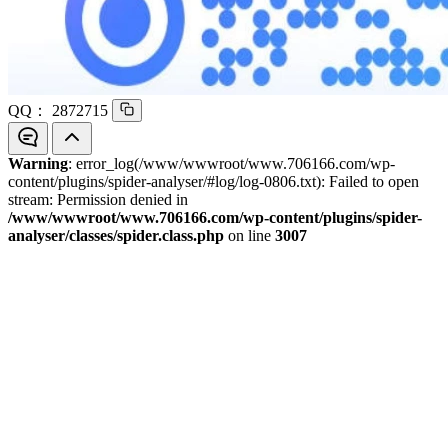
QQ：
2872715
Warning
: error_log(/www/wwwroot/www.706166.com/wp-
content/plugins/spider-analyser/#log/log-0806.txt): Failed to open
stream: Permission denied in
/www/wwwroot/www.706166.com/wp-content/plugins/spider-
analyser/classes/spider.class.php
on line
3007