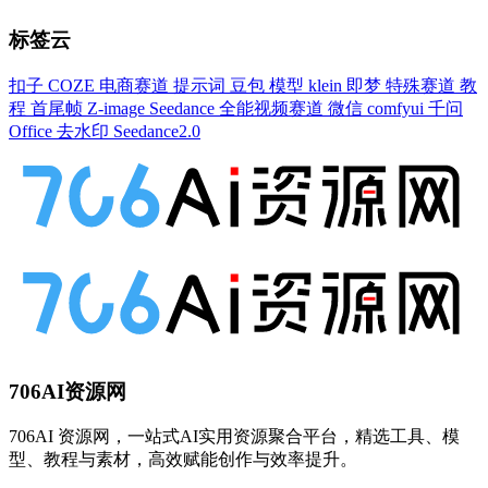
标签云
扣子
COZE
电商赛道
提示词
豆包
模型
klein
即梦
特殊赛道
教
程
首尾帧
Z-image
Seedance
全能视频赛道
微信
comfyui
千问
Office
去水印
Seedance2.0
706AI资源网
706AI 资源网，一站式AI实用资源聚合平台，精选工具、模
型、教程与素材，高效赋能创作与效率提升。