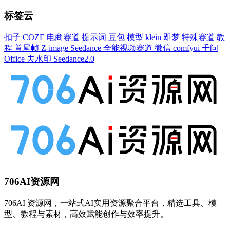
标签云
扣子
COZE
电商赛道
提示词
豆包
模型
klein
即梦
特殊赛道
教
程
首尾帧
Z-image
Seedance
全能视频赛道
微信
comfyui
千问
Office
去水印
Seedance2.0
706AI资源网
706AI 资源网，一站式AI实用资源聚合平台，精选工具、模
型、教程与素材，高效赋能创作与效率提升。