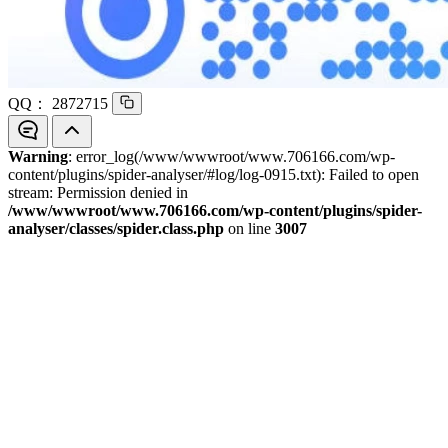
QQ：
2872715
Warning
: error_log(/www/wwwroot/www.706166.com/wp-
content/plugins/spider-analyser/#log/log-0915.txt): Failed to open
stream: Permission denied in
/www/wwwroot/www.706166.com/wp-content/plugins/spider-
analyser/classes/spider.class.php
on line
3007