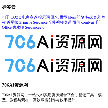
标签云
扣子
COZE
电商赛道
提示词
豆包
模型
klein
即梦
特殊赛道
教
程
首尾帧
Z-image
Seedance
全能视频赛道
微信
comfyui
千问
Office
去水印
Seedance2.0
706AI资源网
706AI 资源网，一站式AI实用资源聚合平台，精选工具、模
型、教程与素材，高效赋能创作与效率提升。