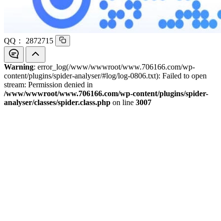
QQ：
2872715
Warning
: error_log(/www/wwwroot/www.706166.com/wp-
content/plugins/spider-analyser/#log/log-0806.txt): Failed to open
stream: Permission denied in
/www/wwwroot/www.706166.com/wp-content/plugins/spider-
analyser/classes/spider.class.php
on line
3007