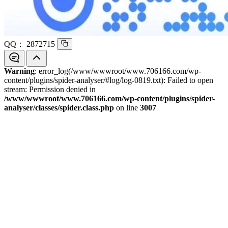
QQ：
2872715
Warning
: error_log(/www/wwwroot/www.706166.com/wp-
content/plugins/spider-analyser/#log/log-0819.txt): Failed to open
stream: Permission denied in
/www/wwwroot/www.706166.com/wp-content/plugins/spider-
analyser/classes/spider.class.php
on line
3007