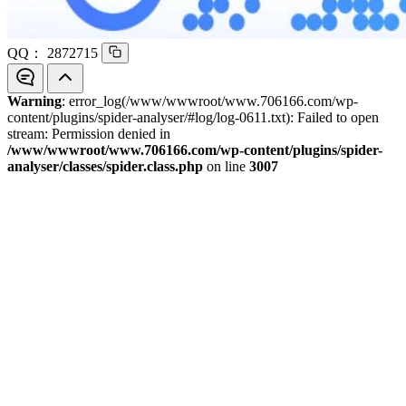
QQ：
2872715
Warning
: error_log(/www/wwwroot/www.706166.com/wp-
content/plugins/spider-analyser/#log/log-0611.txt): Failed to open
stream: Permission denied in
/www/wwwroot/www.706166.com/wp-content/plugins/spider-
analyser/classes/spider.class.php
on line
3007