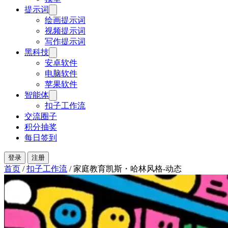
提示词
绘画提示词
视频提示词
写作提示词
黑科技
安卓软件
电脑软件
苹果软件
智能体
扣子工作流
交流圈子
积分抽奖
每日签到
登录
注册
首页
/
扣子工作流
/
家庭教育凯斯・哈林风格-动态