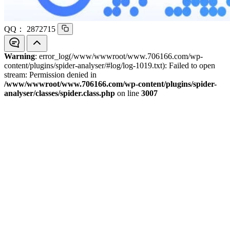
QQ：
2872715
Warning
: error_log(/www/wwwroot/www.706166.com/wp-
content/plugins/spider-analyser/#log/log-1019.txt): Failed to open
stream: Permission denied in
/www/wwwroot/www.706166.com/wp-content/plugins/spider-
analyser/classes/spider.class.php
on line
3007