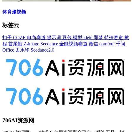
体育漫视频
标签云
扣子
COZE
电商赛道
提示词
豆包
模型
klein
即梦
特殊赛道
教
程
首尾帧
Z-image
Seedance
全能视频赛道
微信
comfyui
千问
Office
去水印
Seedance2.0
706AI资源网