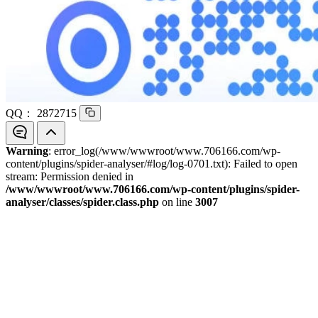
QQ：
2872715
Warning
: error_log(/www/wwwroot/www.706166.com/wp-
content/plugins/spider-analyser/#log/log-0701.txt): Failed to open
stream: Permission denied in
/www/wwwroot/www.706166.com/wp-content/plugins/spider-
analyser/classes/spider.class.php
on line
3007