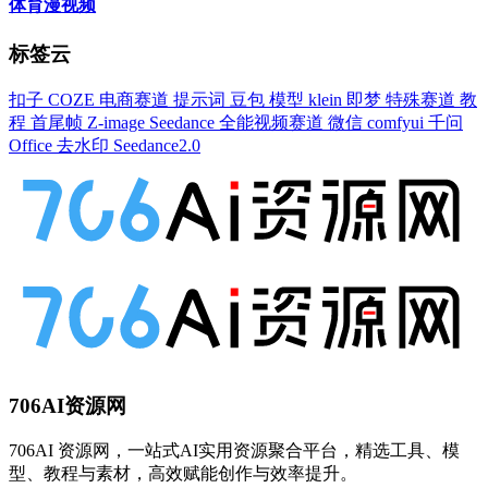
体育漫视频
标签云
扣子
COZE
电商赛道
提示词
豆包
模型
klein
即梦
特殊赛道
教
程
首尾帧
Z-image
Seedance
全能视频赛道
微信
comfyui
千问
Office
去水印
Seedance2.0
706AI资源网
706AI 资源网，一站式AI实用资源聚合平台，精选工具、模
型、教程与素材，高效赋能创作与效率提升。