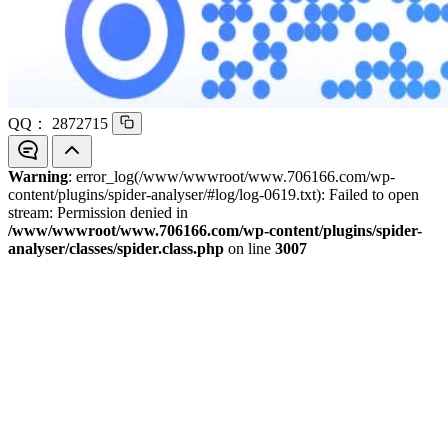
QQ：
2872715
Warning
: error_log(/www/wwwroot/www.706166.com/wp-
content/plugins/spider-analyser/#log/log-0619.txt): Failed to open
stream: Permission denied in
/www/wwwroot/www.706166.com/wp-content/plugins/spider-
analyser/classes/spider.class.php
on line
3007