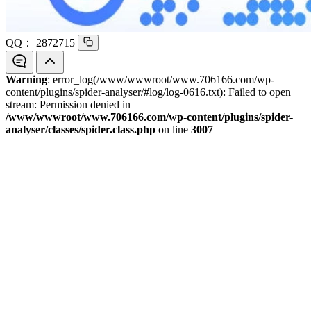
QQ：
2872715
Warning
: error_log(/www/wwwroot/www.706166.com/wp-
content/plugins/spider-analyser/#log/log-0616.txt): Failed to open
stream: Permission denied in
/www/wwwroot/www.706166.com/wp-content/plugins/spider-
analyser/classes/spider.class.php
on line
3007