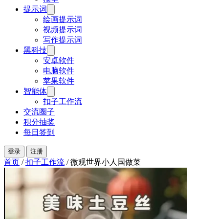
提示词
绘画提示词
视频提示词
写作提示词
黑科技
安卓软件
电脑软件
苹果软件
智能体
扣子工作流
交流圈子
积分抽奖
每日签到
登录
注册
首页
/
扣子工作流
/
微观世界小人国做菜