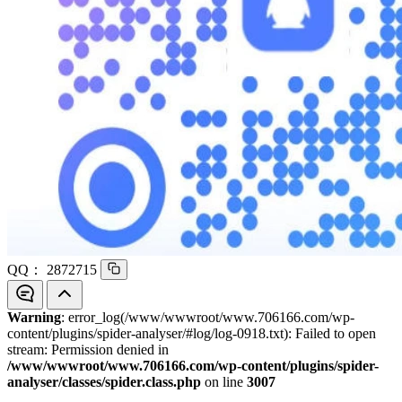
QQ：
2872715
Warning
: error_log(/www/wwwroot/www.706166.com/wp-
content/plugins/spider-analyser/#log/log-0918.txt): Failed to open
stream: Permission denied in
/www/wwwroot/www.706166.com/wp-content/plugins/spider-
analyser/classes/spider.class.php
on line
3007