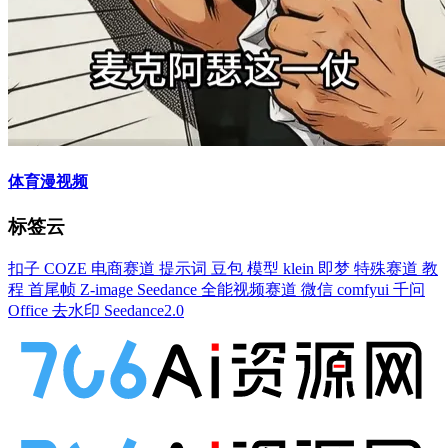
体育漫视频
标签云
扣子
COZE
电商赛道
提示词
豆包
模型
klein
即梦
特殊赛道
教
程
首尾帧
Z-image
Seedance
全能视频赛道
微信
comfyui
千问
Office
去水印
Seedance2.0