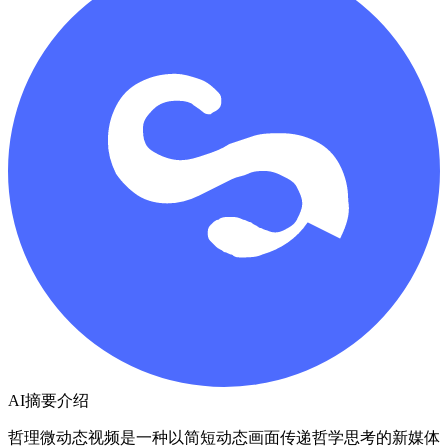
AI摘要介绍
哲理微动态视频是一种以简短动态画面传递哲学思考的新媒体