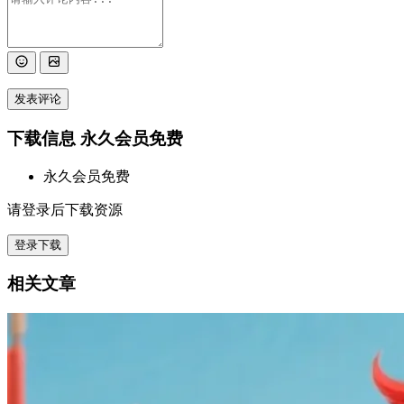
发表评论
下载信息
永久会员免费
永久会员免费
请登录后下载资源
登录下载
相关文章