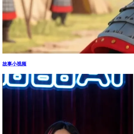
故事小视频