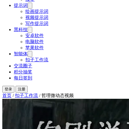
提示词
绘画提示词
视频提示词
写作提示词
黑科技
安卓软件
电脑软件
苹果软件
智能体
扣子工作流
交流圈子
积分抽奖
每日签到
登录
注册
首页
/
扣子工作流
/
哲理微动态视频