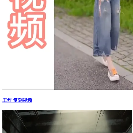
王炸 复刻视频