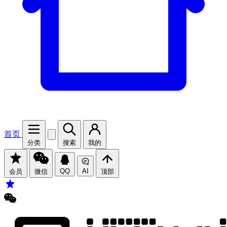
首页
分类
搜索
我的
QQ
AI
会员
微信
顶部