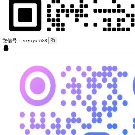
微信号：
yxyxyx5588