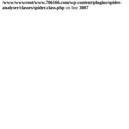
/www/wwwroot/www.706166.com/wp-content/plugins/spider-
analyser/classes/spider.class.php
on line
3007