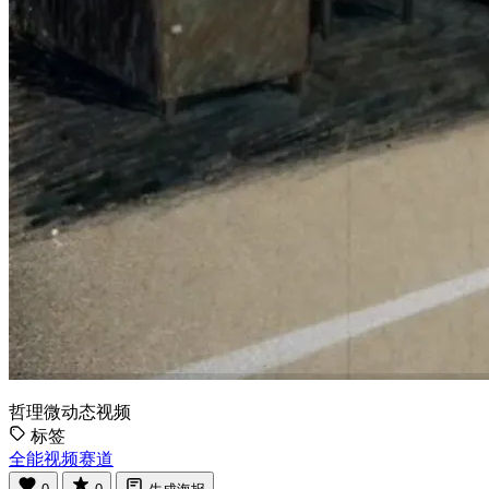
哲理微动态视频
标签
全能视频赛道