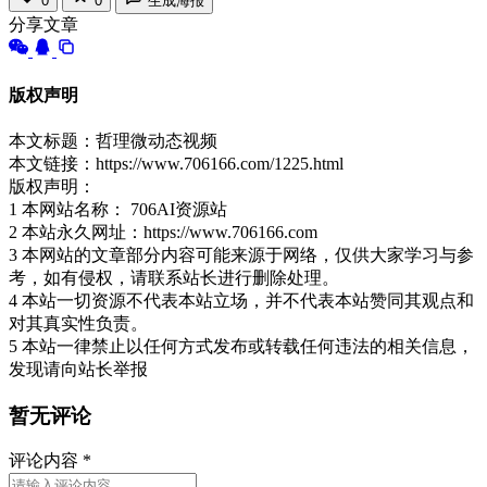
0
0
生成海报
分享文章
版权声明
本文标题：哲理微动态视频
本文链接：https://www.706166.com/1225.html
版权声明：
1 本网站名称： 706AI资源站
2 本站永久网址：https://www.706166.com
3 本网站的文章部分内容可能来源于网络，仅供大家学习与参
考，如有侵权，请联系站长进行删除处理。
4 本站一切资源不代表本站立场，并不代表本站赞同其观点和
对其真实性负责。
5 本站一律禁止以任何方式发布或转载任何违法的相关信息，
发现请向站长举报
暂无评论
评论内容
*