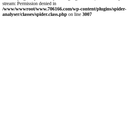
stream: Permission denied in
/www/wwwroot/www.706166.com/wp-content/plugins/spider-
analyser/classes/spider.class.php
on line
3007