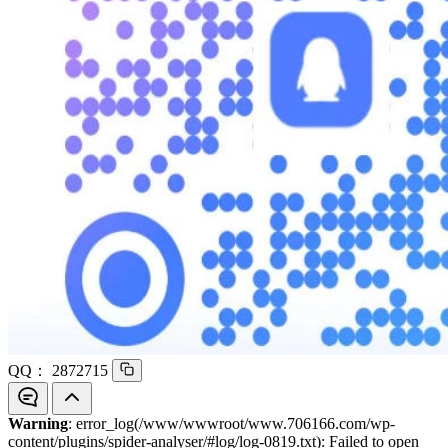
QQ：
2872715
Warning
: error_log(/www/wwwroot/www.706166.com/wp-
content/plugins/spider-analyser/#log/log-0819.txt): Failed to open