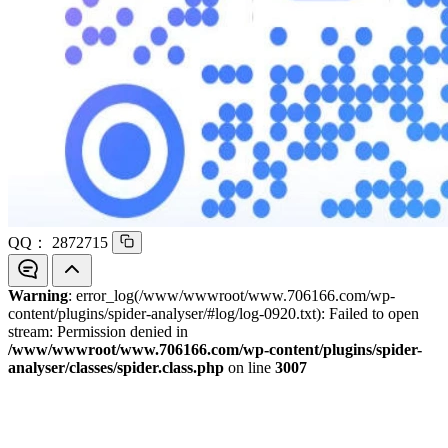
QQ：
2872715
Warning
: error_log(/www/wwwroot/www.706166.com/wp-
content/plugins/spider-analyser/#log/log-0920.txt): Failed to open
stream: Permission denied in
/www/wwwroot/www.706166.com/wp-content/plugins/spider-
analyser/classes/spider.class.php
on line
3007