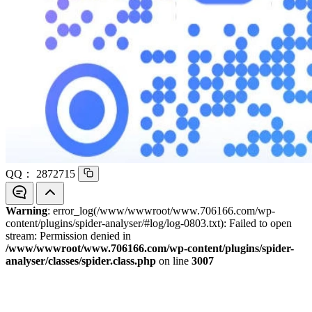
QQ：
2872715
Warning
: error_log(/www/wwwroot/www.706166.com/wp-
content/plugins/spider-analyser/#log/log-0803.txt): Failed to open
stream: Permission denied in
/www/wwwroot/www.706166.com/wp-content/plugins/spider-
analyser/classes/spider.class.php
on line
3007