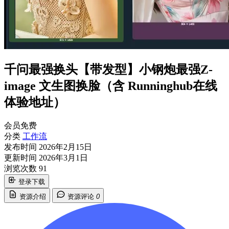
千问最强换头【带发型】小钢炮最强Z-
image 文生图换脸（含 Runninghub在线
体验地址）
会员免费
分类
工作流
发布时间
2026年2月15日
更新时间
2026年3月1日
浏览次数
91
登录下载
资源介绍
资源评论
0