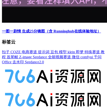
一图一剧情 生成25分镜图（含 Runninghub在线体验地址）
标签云
扣子
COZE
电商赛道
提示词
豆包
模型
klein
即梦
特殊赛道
教
程
首尾帧
Z-image
Seedance
全能视频赛道
微信
comfyui
千问
Office
去水印
Seedance2.0