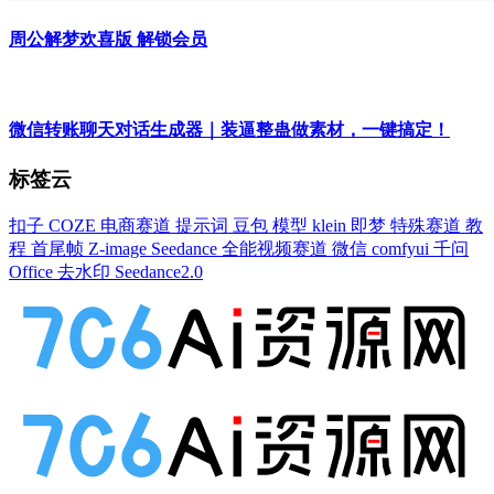
周公解梦欢喜版 解锁会员
微信转账聊天对话生成器｜装逼整蛊做素材，一键搞定！
标签云
扣子
COZE
电商赛道
提示词
豆包
模型
klein
即梦
特殊赛道
教
程
首尾帧
Z-image
Seedance
全能视频赛道
微信
comfyui
千问
Office
去水印
Seedance2.0