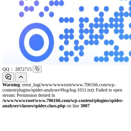
QQ：
2872715
Warning
: error_log(/www/wwwroot/www.706166.com/wp-
content/plugins/spider-analyser/#log/log-1011.txt): Failed to open
stream: Permission denied in
/www/wwwroot/www.706166.com/wp-content/plugins/spider-
analyser/classes/spider.class.php
on line
3007