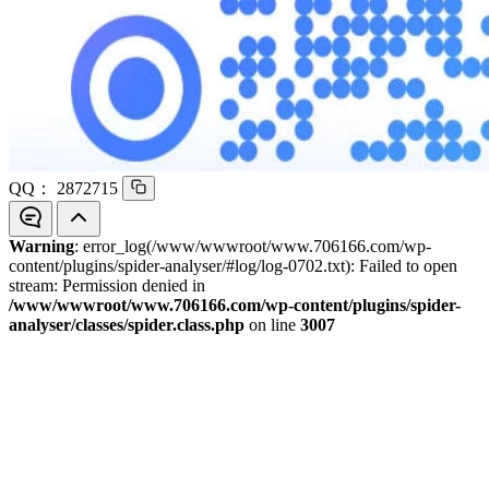
QQ：
2872715
Warning
: error_log(/www/wwwroot/www.706166.com/wp-
content/plugins/spider-analyser/#log/log-0702.txt): Failed to open
stream: Permission denied in
/www/wwwroot/www.706166.com/wp-content/plugins/spider-
analyser/classes/spider.class.php
on line
3007