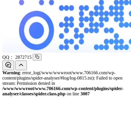
QQ：
2872715
Warning
: error_log(/www/wwwroot/www.706166.com/wp-
content/plugins/spider-analyser/#log/log-0815.txt): Failed to open
stream: Permission denied in
/www/wwwroot/www.706166.com/wp-content/plugins/spider-
analyser/classes/spider.class.php
on line
3007