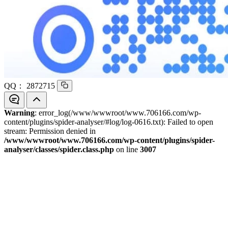
QQ：
2872715
Warning
: error_log(/www/wwwroot/www.706166.com/wp-
content/plugins/spider-analyser/#log/log-0616.txt): Failed to open
stream: Permission denied in
/www/wwwroot/www.706166.com/wp-content/plugins/spider-
analyser/classes/spider.class.php
on line
3007