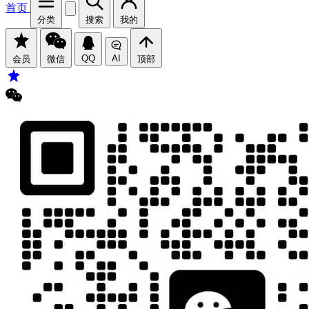
首页
分类
搜索
我的
QQ
AI
会员
微信
顶部