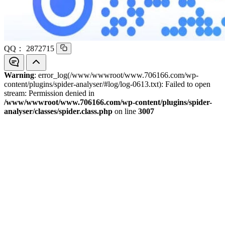
QQ：
2872715
Warning
: error_log(/www/wwwroot/www.706166.com/wp-
content/plugins/spider-analyser/#log/log-0613.txt): Failed to open
stream: Permission denied in
/www/wwwroot/www.706166.com/wp-content/plugins/spider-
analyser/classes/spider.class.php
on line
3007