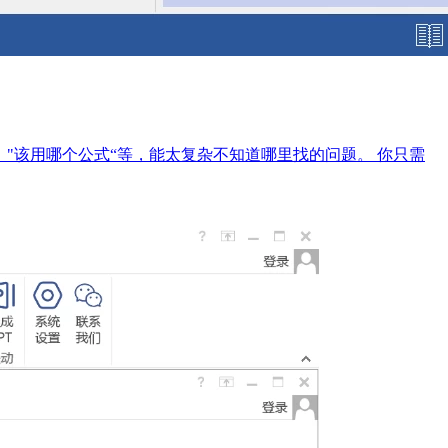
加文字?"、"该用哪个公式“等，能太复杂不知道哪里找的问题。 你只需