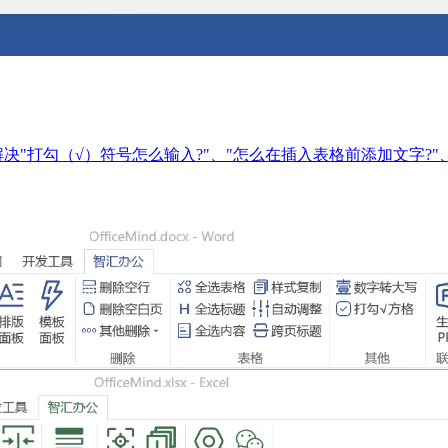
S的AI插件，它帮解决"打勾（√）符号怎么输入?"、"怎么在插入表格前添