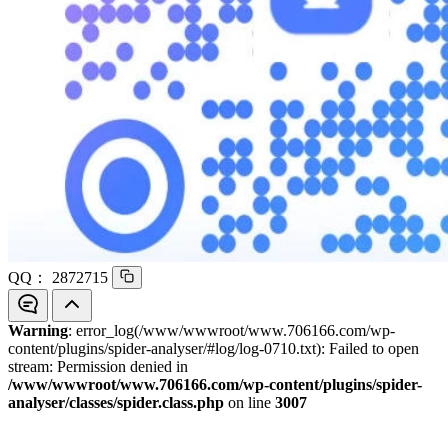
QQ：
2872715
Warning
: error_log(/www/wwwroot/www.706166.com/wp-
content/plugins/spider-analyser/#log/log-0710.txt): Failed to open
stream: Permission denied in
/www/wwwroot/www.706166.com/wp-content/plugins/spider-
analyser/classes/spider.class.php
on line
3007