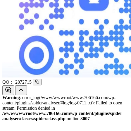
QQ：
2872715
Warning
: error_log(/www/wwwroot/www.706166.com/wp-
content/plugins/spider-analyser/#log/log-0711.txt): Failed to open
stream: Permission denied in
/www/wwwroot/www.706166.com/wp-content/plugins/spider-
analyser/classes/spider.class.php
on line
3007