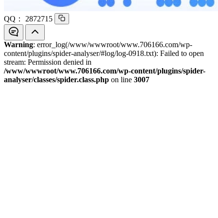
QQ：
2872715
Warning
: error_log(/www/wwwroot/www.706166.com/wp-
content/plugins/spider-analyser/#log/log-0918.txt): Failed to open
stream: Permission denied in
/www/wwwroot/www.706166.com/wp-content/plugins/spider-
analyser/classes/spider.class.php
on line
3007