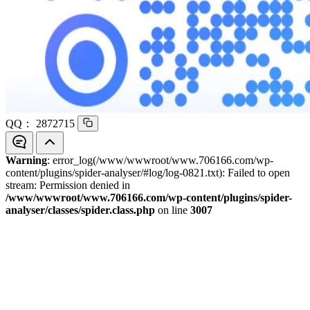
QQ：
2872715
Warning
: error_log(/www/wwwroot/www.706166.com/wp-
content/plugins/spider-analyser/#log/log-0821.txt): Failed to open
stream: Permission denied in
/www/wwwroot/www.706166.com/wp-content/plugins/spider-
analyser/classes/spider.class.php
on line
3007