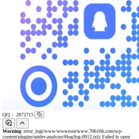
QQ：
2872715
Warning
: error_log(/www/wwwroot/www.706166.com/wp-
content/plugins/spider-analyser/#log/log-0912.txt): Failed to open