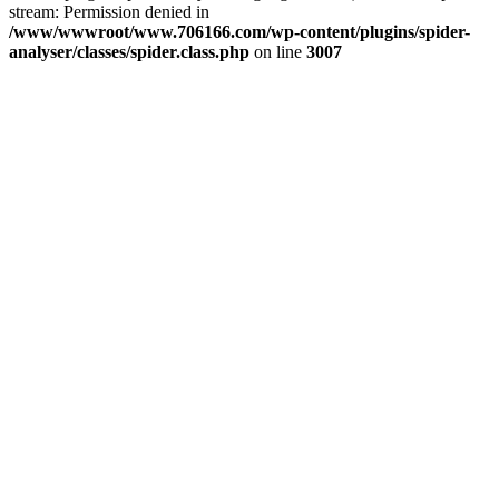
stream: Permission denied in
/www/wwwroot/www.706166.com/wp-content/plugins/spider-
analyser/classes/spider.class.php
on line
3007