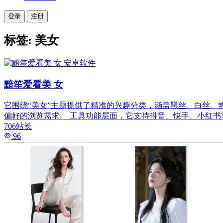
登录
注册
标签: 美女
安卓软件
黯笙爱看美 女
它围绕“美女”主题提供了精准的兴趣分类，涵盖黑丝、白丝、
偏好的浏览需求。 工具功能层面，它支持抖音、快手、小红书
706站长
96