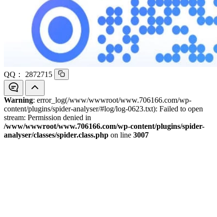
QQ：
2872715
Warning
: error_log(/www/wwwroot/www.706166.com/wp-
content/plugins/spider-analyser/#log/log-0623.txt): Failed to open
stream: Permission denied in
/www/wwwroot/www.706166.com/wp-content/plugins/spider-
analyser/classes/spider.class.php
on line
3007