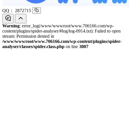
QQ：
2872715
Warning
: error_log(/www/wwwroot/www.706166.com/wp-
content/plugins/spider-analyser/#log/log-0914.txt): Failed to open
stream: Permission denied in
/www/wwwroot/www.706166.com/wp-content/plugins/spider-
analyser/classes/spider.class.php
on line
3007