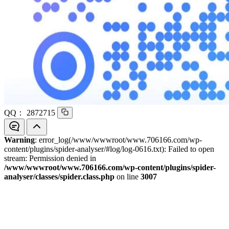
QQ：
2872715
Warning
: error_log(/www/wwwroot/www.706166.com/wp-
content/plugins/spider-analyser/#log/log-0616.txt): Failed to open
stream: Permission denied in
/www/wwwroot/www.706166.com/wp-content/plugins/spider-
analyser/classes/spider.class.php
on line
3007