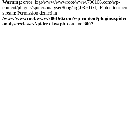
Warning
: error_log(/www/wwwroot/www.706166.com/wp-
content/plugins/spider-analyser/#log/log-0820.txt): Failed to open
stream: Permission denied in
/www/wwwroot/www.706166.com/wp-content/plugins/spider-
analyser/classes/spider.class.php
on line
3007