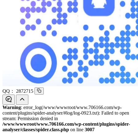
QQ：
2872715
Warning
: error_log(/www/wwwroot/www.706166.com/wp-
content/plugins/spider-analyser/#log/log-0923.txt): Failed to open
stream: Permission denied in
/www/wwwroot/www.706166.com/wp-content/plugins/spider-
analyser/classes/spider.class.php
on line
3007