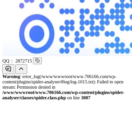
QQ：
2872715
Warning
: error_log(/www/wwwroot/www.706166.com/wp-
content/plugins/spider-analyser/#log/log-1015.txt): Failed to open
stream: Permission denied in
/www/wwwroot/www.706166.com/wp-content/plugins/spider-
analyser/classes/spider.class.php
on line
3007