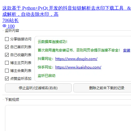
这款基于 Python+PyQt 开发的抖音短链解析去水印下载工
成解析，自动去除水印，高
706站长
100