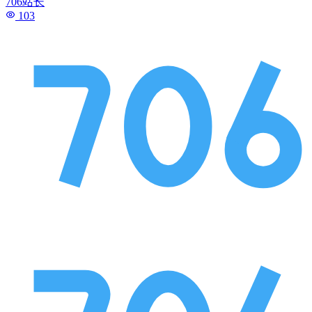
706站长
103