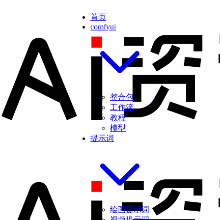
首页
comfyui
整合包
工作流
教程
模型
提示词
绘画提示词
视频提示词