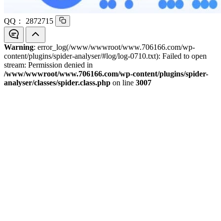
QQ：
2872715
Warning
: error_log(/www/wwwroot/www.706166.com/wp-
content/plugins/spider-analyser/#log/log-0710.txt): Failed to open
stream: Permission denied in
/www/wwwroot/www.706166.com/wp-content/plugins/spider-
analyser/classes/spider.class.php
on line
3007