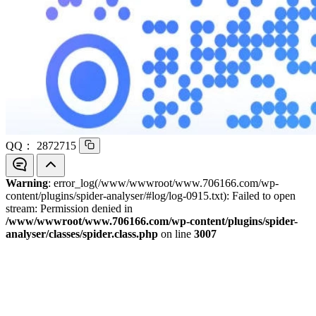
QQ：
2872715
Warning
: error_log(/www/wwwroot/www.706166.com/wp-
content/plugins/spider-analyser/#log/log-0915.txt): Failed to open
stream: Permission denied in
/www/wwwroot/www.706166.com/wp-content/plugins/spider-
analyser/classes/spider.class.php
on line
3007