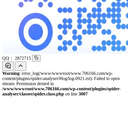
QQ：
2872715
Warning
: error_log(/www/wwwroot/www.706166.com/wp-
content/plugins/spider-analyser/#log/log-0921.txt): Failed to open
stream: Permission denied in
/www/wwwroot/www.706166.com/wp-content/plugins/spider-
analyser/classes/spider.class.php
on line
3007