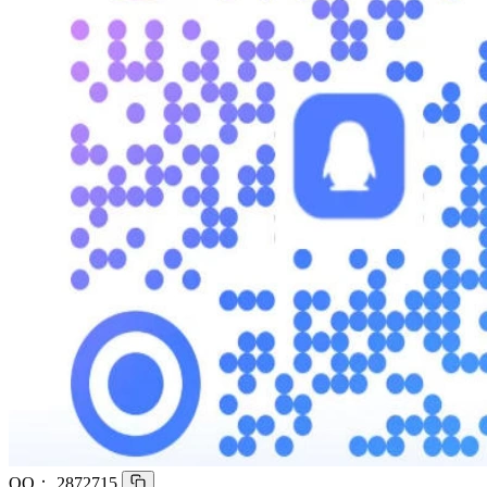
QQ：
2872715