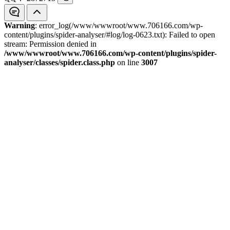
Warning
: error_log(/www/wwwroot/www.706166.com/wp-
content/plugins/spider-analyser/#log/log-0623.txt): Failed to open
stream: Permission denied in
/www/wwwroot/www.706166.com/wp-content/plugins/spider-
analyser/classes/spider.class.php
on line
3007