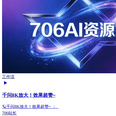
工作流
千问8K放大！效果超赞~
🪐千问8K放大！效果超赞~ ：
706站长