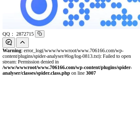
QQ：
2872715
Warning
: error_log(/www/wwwroot/www.706166.com/wp-
content/plugins/spider-analyser/#log/log-0813.txt): Failed to open
stream: Permission denied in
/www/wwwroot/www.706166.com/wp-content/plugins/spider-
analyser/classes/spider.class.php
on line
3007