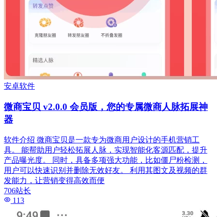
安卓软件
微商宝贝 v2.0.0 会员版，您的专属微商人脉拓展神
器
软件介绍 微商宝贝是一款专为微商用户设计的手机营销工
具。 能帮助用户轻松拓展人脉，实现智能化客源匹配，提升
产品曝光度。 同时，具备多项强大功能，比如僵尸粉检测，
用户可以快速识别并删除无效好友。 利用其图文及视频的群
发能力，让营销变得高效而便
706站长
113