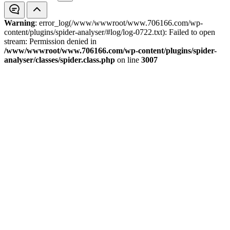
Warning
: error_log(/www/wwwroot/www.706166.com/wp-
content/plugins/spider-analyser/#log/log-0722.txt): Failed to open
stream: Permission denied in
/www/wwwroot/www.706166.com/wp-content/plugins/spider-
analyser/classes/spider.class.php
on line
3007